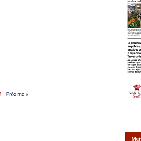
2
Próximo »
Mai