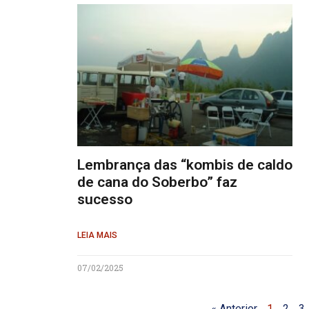
Lembrança das “kombis de caldo
de cana do Soberbo” faz
sucesso
LEIA MAIS
07/02/2025
« Anterior
1
2
3