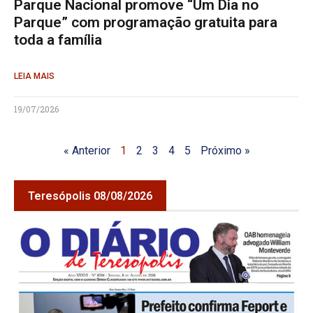
Parque Nacional promove “Um Dia no
Parque” com programação gratuita para
toda a família
LEIA MAIS
19/07/2026
« Anterior
1
2
3
4
5
Próximo »
Teresópolis 08/08/2026