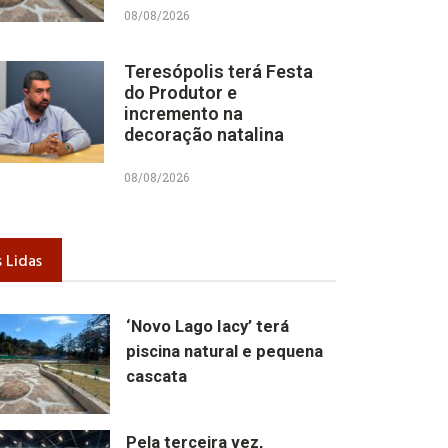
08/08/2026
Teresópolis terá Festa
do Produtor e
incremento na
decoração natalina
08/08/2026
 Lidas
‘Novo Lago Iacy’ terá
piscina natural e pequena
cascata
Pela terceira vez,