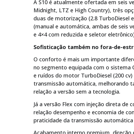
A S10 é atualmente ofertada em seis v
Midnight, LTZ e High Country), três opç
duas de motorização (2.8 TurboDiesel e 
(manual e automática, ambas de seis ve
e 4×4 com reduzida e seletor eletrônico)
Sofisticação também no fora-de-est
O conforto é mais um importante difere
no segmento equipada com o sistema C
e ruídos do motor TurboDiesel (200 cv)
transmissão automática, melhorando t
relação a versão sem a tecnologia.
Já a versão Flex com injeção direta de
relação desempenho e economia de com
praticidade da transmissão automática 
Acabamento interno premium, direção co