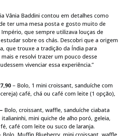
ária Vânia Baddini contou em detalhes como
e de ter uma mesa posta e gosto muito de
 Império, que sempre utilizava louças de
 estudar sobre os chás. Descobri que a origem
a, que trouxe a tradição da Índia para
ar mais e resolvi trazer um pouco desse
udessem vivenciar essa experiência.”
7,90
– Bolo, 1 mini croissant, sanduíche com
cereja) café, chá ou café com leite (1 opção),
–
Bolo, croissant, waffle, sanduíche ciabata
italianinhi, mini quiche de alho poró, geleia,
é, café com leite ou suco de laranja.
 Bolo, Muffin Blueberry, mini croissant, waffle,