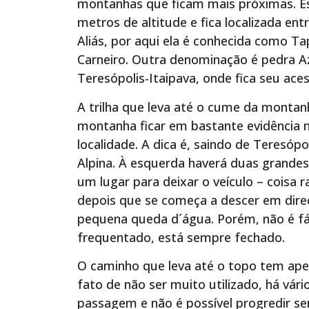
montanhas que ficam mais próximas. Es
metros de altitude e fica localizada ent
Aliás, por aqui ela é conhecida como Ta
Carneiro. Outra denominação é pedra Az
Teresópolis-Itaipava, onde fica seu ac
A trilha que leva até o cume da montan
montanha ficar em bastante evidência 
localidade. A dica é, saindo de Teresópo
Alpina. À esquerda haverá duas grande
um lugar para deixar o veículo – coisa ra
depois que se começa a descer em dire
pequena queda d´água. Porém, não é fác
frequentado, está sempre fechado.
O caminho que leva até o topo tem ape
fato de não ser muito utilizado, há vár
passagem e não é possível progredir se