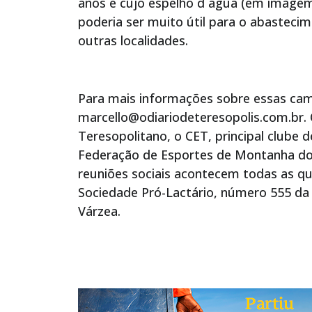
anos e cujo espelho d´água (em imagem
poderia ser muito útil para o abasteci
outras localidades.
Para mais informações sobre essas cami
marcello@odiariodeteresopolis.com.br. 
Teresopolitano, o CET, principal clube 
Federação de Esportes de Montanha do 
reuniões sociais acontecem todas as quar
Sociedade Pró-Lactário, número 555 da 
Várzea.