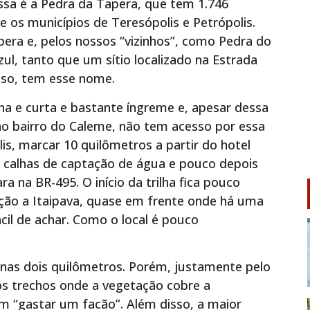
sa é a Pedra da Tapera, que tem 1.746
re os municípios de Teresópolis e Petrópolis.
pera e, pelos nossos “vizinhos”, como Pedra do
ul, tanto que um sítio localizado na Estrada
esso, tem esse nome.
ha e curta e bastante íngreme e, apesar dessa
no bairro do Caleme, não tem acesso por essa
lis, marcar 10 quilômetros a partir do hotel
s calhas de captação de água e pouco depois
ra na BR-495. O início da trilha fica pouco
ção a Itaipava, quase em frente onde há uma
il de achar. Como o local é pouco
nas dois quilômetros. Porém, justamente pelo
ios trechos onde a vegetação cobre a
m “gastar um facão”. Além disso, a maior