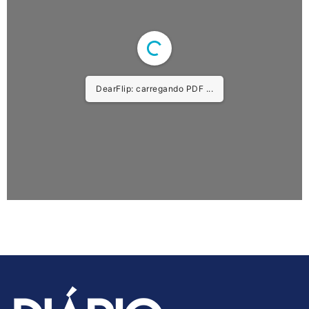
DearFlip: carregando PDF ...