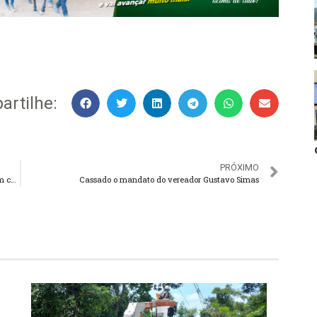
rtilhe:
PRÓXIMO
Estudo aponta onde há maior risco de gestantes contraírem covid-19
Cassado o mandato do vereador Gustavo Simas