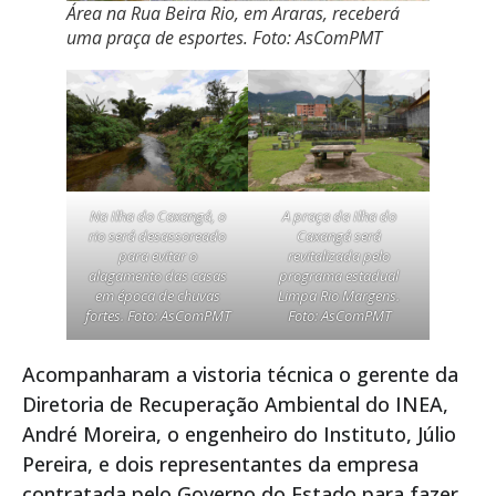
Área na Rua Beira Rio, em Araras, receberá
uma praça de esportes. Foto: AsComPMT
Na Ilha do Caxangá, o
A praça da Ilha do
rio será desassoreado
Caxangá será
para evitar o
revitalizada pelo
alagamento das casas
programa estadual
em época de chuvas
Limpa Rio Margens.
fortes. Foto: AsComPMT
Foto: AsComPMT
Acompanharam a vistoria técnica o gerente da
Diretoria de Recuperação Ambiental do INEA,
André Moreira, o engenheiro do Instituto, Júlio
Pereira, e dois representantes da empresa
contratada pelo Governo do Estado para fazer