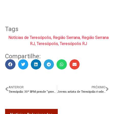
Tags
Notícias de Teresópolis
,
Região Serrana
,
Região Serrana
RJ
,
Teresópolis
,
Teresópolis RJ
Compartilhe:
ANTERIOR
PRÓXIMO
Teresópolis: 30º BPM prende “gerente” do tráfico no Rosário
Jovem artista de Teresópolis é selecionada para expor suas obras no Louvre, em Paris