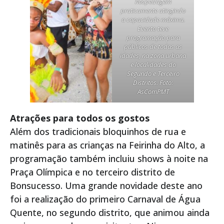
hospedagem
praticamente atingindo
a capacidade máxima.
Evento teve
programação para
públicos de todas as
idades, na zona urbana
e localidades do
Segundo e Terceiro
Distritos. Foto:
AsComPMT
Atrações para todos os gostos
Além dos tradicionais bloquinhos de rua e
matinês para as crianças na Feirinha do Alto, a
programação também incluiu shows à noite na
Praça Olímpica e no terceiro distrito de
Bonsucesso. Uma grande novidade deste ano
foi a realização do primeiro Carnaval de Água
Quente, no segundo distrito, que animou ainda