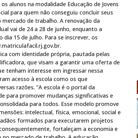
a os alunos na modalidade Educação de Jovens
cial para quem não conseguiu concluir seus
 mercado de trabalho. A renovação da
ual vai de 24 a 28 de junho, enquanto a
dia 15 de julho. Para se inscrever, os
atriculafacil.rj.gov.br.
ca com identidade própria, pautada pelas
lificadora, que visam a garantir uma oferta de
ue tenham interesse em ingressar nessa
eram acesso à escola como os que
rsas razões. “A escola é o portal da
e para promover mudanças significativas e
onsolidada para todos. Esse modelo promove
nsões: intelectual, física, emocional, social e
idadãos formados para executarem projetos
, consequentemente, fortaleçam a economia e
o no mercado de trabalho. A educação