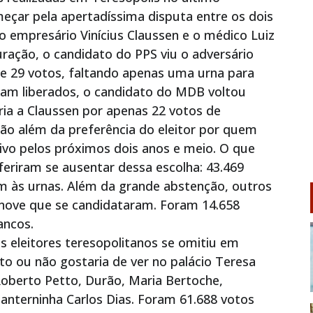
çar pela apertadíssima disputa entre os dois
o empresário Vinícius Claussen e o médico Luiz
uração, o candidato do PPS viu o adversário
 de 29 votos, faltando apenas uma urna para
ram liberados, o candidato do MDB voltou
ria a Claussen por apenas 22 votos de
o além da preferência do eleitor por quem
ivo pelos próximos dois anos e meio. O que
eriram se ausentar dessa escolha: 43.469
m às urnas. Além da grande abstenção, outros
nove que se candidataram. Foram 14.658
ancos.
s eleitores teresopolitanos se omitiu em
to ou não gostaria de ver no palácio Teresa
, Roberto Petto, Durão, Maria Bertoche,
lanterninha Carlos Dias. Foram 61.688 votos