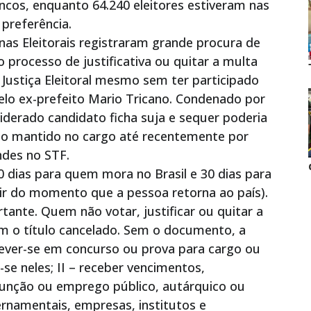
ancos, enquanto 64.240 eleitores estiveram nas
preferência.
onas Eleitorais registraram grande procura de
 processo de justificativa ou quitar a multa
 Justiça Eleitoral mesmo sem ter participado
elo ex-prefeito Mario Tricano. Condenado por
iderado candidato ficha suja e sequer poderia
ndo mantido no cargo até recentemente por
ndes no STF.
0 dias para quem mora no Brasil e 30 dias para
ir do momento que a pessoa retorna ao país).
nte. Quem não votar, justificar ou quitar a
em o título cancelado. Sem o documento, a
crever-se em concurso ou prova para cargo ou
-se neles; II – receber vencimentos,
função ou emprego público, autárquico ou
namentais, empresas, institutos e