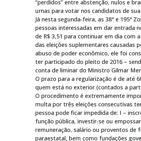
“perdidos” entre abstenção, nulos e br
urnas para votar nos candidatos de sua 
Já nesta segunda-feira, as 38ª e 195ª Z
pessoas interessadas em dar entrada no
de R$ 3,51 para continuar em dia com a
das eleições suplementares causadas p
abuso de poder econômico, ele foi cons
ter participado do pleito de 2016 – se
conta de liminar do Ministro Gilmar Me
O prazo para a regularização é de até 6
quem está no exterior (contados a part
O procedimento é extremamente importa
multa por três eleições consecutivas t
pessoa pode ficar impedida de: I – ins
função pública, investir-se ou empossar
remuneração, salário ou proventos de 
paraestatal, bem como fundações gover