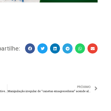
rtilhe:
PRÓXIMO
CNH automática: Detran explica como proceder se taxa já tiver paga
Manipulação irregular de “canetas emagrecedoras” acende alerta sanitário no estado do Rio