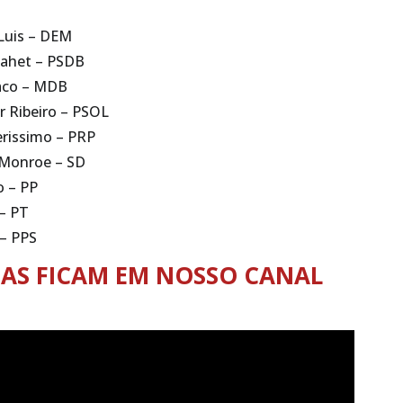
 Luis – DEM
 Cahet – PSDB
raco – MDB
r Ribeiro – PSOL
erissimo – PRP
l Monroe – SD
o – PP
 – PT
i – PPS
TAS FICAM EM NOSSO CANAL