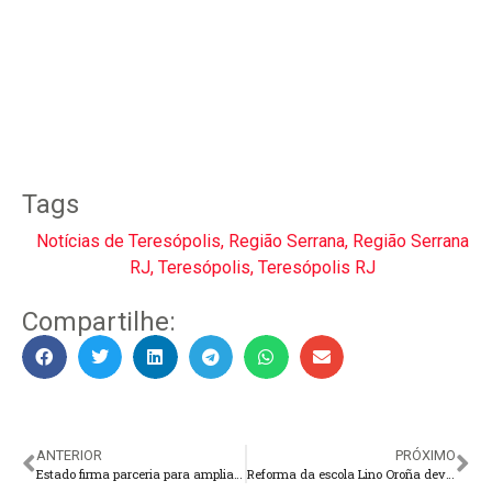
Tags
Notícias de Teresópolis
,
Região Serrana
,
Região Serrana
RJ
,
Teresópolis
,
Teresópolis RJ
Compartilhe:
ANTERIOR
PRÓXIMO
Estado firma parceria para ampliar o acesso ao paradesporto no Rio de Janeiro
Reforma da escola Lino Oroña deve ser concluída em 90 dias