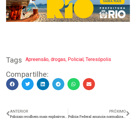
Tags
Apreensão
,
drogas
,
Policial
,
Teresópolis
Compartilhe:
ANTERIOR
PRÓXIMO
Policiais recolhem mais explosivos abandonados no Distrito Federal
Polícia Federal anuncia normalização na emissão de passaportes