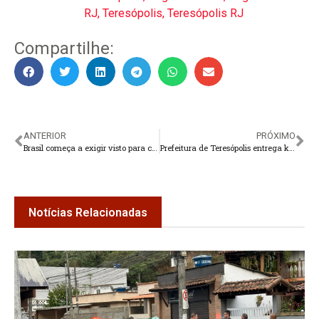
RJ
,
Teresópolis
,
Teresópolis RJ
Compartilhe:
ANTERIOR
PRÓXIMO
Brasil começa a exigir visto para cidadãos dos EUA, Canadá e Austrália
Prefeitura de Teresópolis entrega kits de móveis na Ilha do Caxangá
Notícias Relacionadas