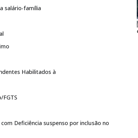
 salário-família
al
timo
endentes Habilitados à
ep/FGTS
a com Deficiência suspenso por inclusão no