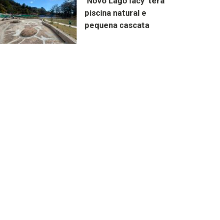
‘Novo Lago Iacy’ terá
piscina natural e
pequena cascata