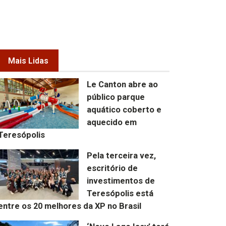
Mais Lidas
Le Canton abre ao
público parque
aquático coberto e
aquecido em
Teresópolis
Pela terceira vez,
escritório de
investimentos de
Teresópolis está
entre os 20 melhores da XP no Brasil