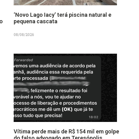
‘Novo Lago Iacy’ terá piscina natural e
no
pequena cascata
08/08/2026
Vítima perde mais de R$ 154 mil em golpe
do falso advogado em Teresópolis