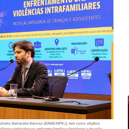
 Roberto Bernardes Barroso (IERBB/MPRJ), tem como objetivo
lência praticadas no ambiente familiar e fortalecer a atuação