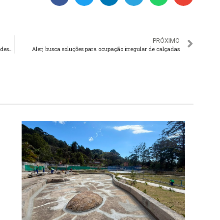
PRÓXIMO
STF derruba idade mínima para aposentadoria em atividades nocivas
Alerj busca soluções para ocupação irregular de calçadas