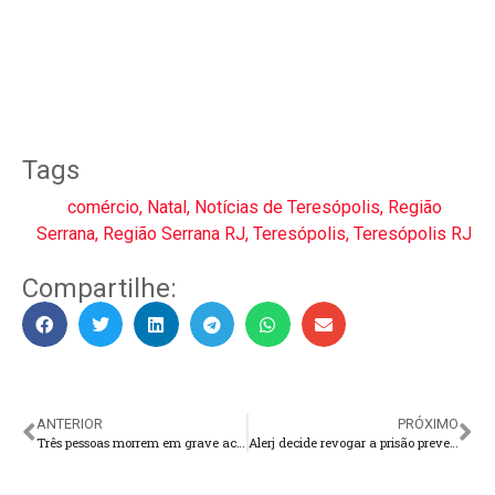
Tags
comércio
,
Natal
,
Notícias de Teresópolis
,
Região
Serrana
,
Região Serrana RJ
,
Teresópolis
,
Teresópolis RJ
Compartilhe:
ANTERIOR
PRÓXIMO
Três pessoas morrem em grave acidente na RJ-130
Alerj decide revogar a prisão preventiva do deputado Rodrigo Bacellar