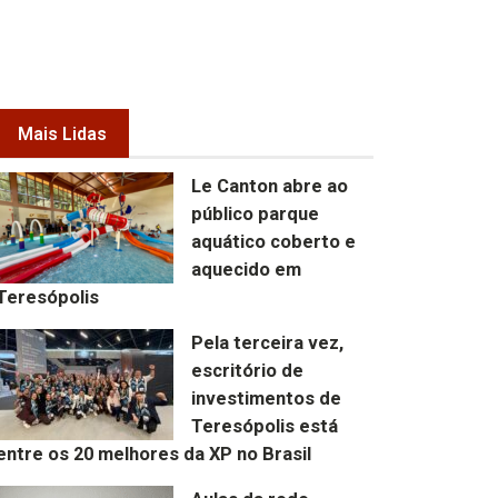
Mais Lidas
Le Canton abre ao
público parque
aquático coberto e
aquecido em
Teresópolis
Pela terceira vez,
escritório de
investimentos de
Teresópolis está
entre os 20 melhores da XP no Brasil