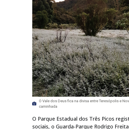
O Vale dos Deus fica na divisa entre Teresópolis e Nov
caminhada
O Parque Estadual dos Três Picos regis
sociais, o Guarda-Parque Rodrigo Frei