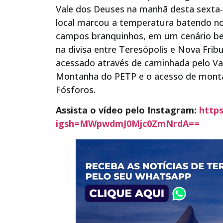
Vale dos Deuses na manhã desta sexta-
local marcou a temperatura batendo n
campos branquinhos, em um cenário bem
na divisa entre Teresópolis e Nova Fribu
acessado através de caminhada pelo Val
Montanha do PETP e o acesso de monta
Fósforos.
Assista o vídeo pelo Instagram:
http
igsh=MWpwdmJ0Mjc0ZmNrdA==