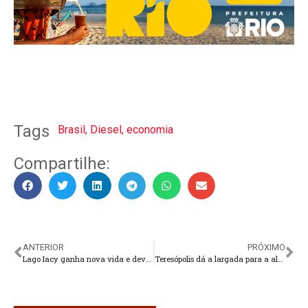
Tags
Brasil
,
Diesel
,
economia
Compartilhe:
ANTERIOR
PRÓXIMO
Lago Iacy ganha nova vida e deve ser entregue à população nos próximos dois meses
Teresópolis dá a largada para a alta temporada e registra ocupação hoteleira acima de 80%