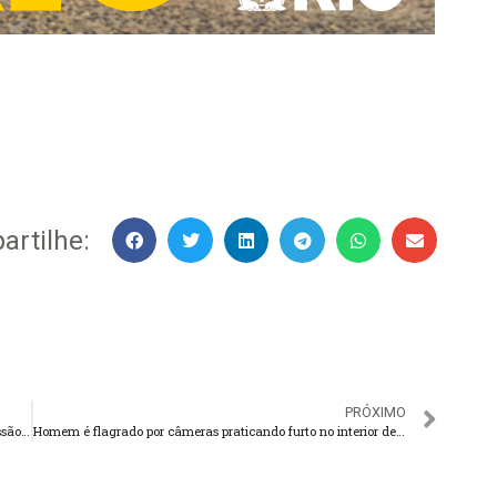
rtilhe:
PRÓXIMO
Creci-RJ flagrou 54 pessoas exercendo ilegalmente a profissão de corretor em Teresópolis
Homem é flagrado por câmeras praticando furto no interior de veículos em Teresópolis