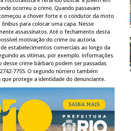
ria mototaxista e teria ido buscar a jovem em
onde ocorreu o crime. Quando passavam
começou a chover forte e o condutor da moto
e ônibus para colocar uma capa. Nesse
ente assassinatos. Até o fechamento desta
possível motivação do crime ou autoria.
de estabelecimentos comerciais ao longo da
eguindo as vítimas, por exemplo. Informações
ão desse crime bárbaro podem ser passadas
e 2742-7755. O segundo número também
que protege a identidade do denunciante.