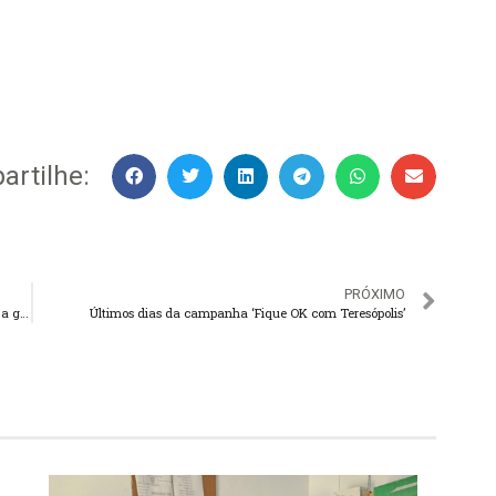
rtilhe:
PRÓXIMO
Estado defende a adoção do sistema multiaeroportos para a gestão do Galeão e do Santos Dumont
Últimos dias da campanha ‘Fique OK com Teresópolis’