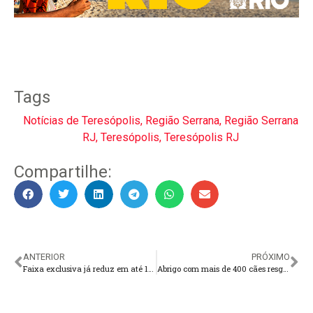
Tags
Notícias de Teresópolis
,
Região Serrana
,
Região Serrana
RJ
,
Teresópolis
,
Teresópolis RJ
Compartilhe:
ANTERIOR
PRÓXIMO
Faixa exclusiva já reduz em até 15% o tempo de viagem dos ônibus em Teresópolis
Abrigo com mais de 400 cães resgatados encerra atividades após mobilização nacional