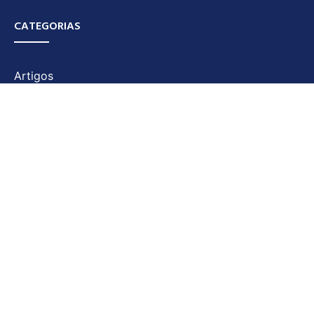
CATEGORIAS
Artigos
Categoria
Destaques
Diário Motor
Ecologia e Turismo
Economia
Notícias
Policial
Pró Memória