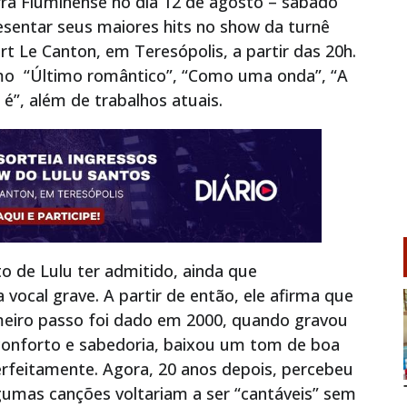
rra Fluminense no dia 12 de agosto – sábado
resentar seus maiores hits no show da turnê
rt Le Canton, em Teresópolis, a partir das 20h.
omo “Último romântico”, “Como uma onda”, “A
é”, além de trabalhos atuais.
 de Lulu ter admitido, ainda que
 vocal grave. A partir de então, ele afirma que
eiro passo foi dado em 2000, quando gravou
 conforto e sabedoria, baixou um tom de boa
erfeitamente. Agora, 20 anos depois, percebeu
gumas canções voltariam a ser “cantáveis” sem