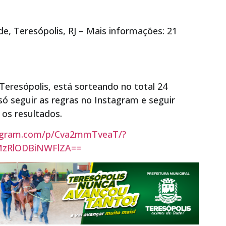
e, Teresópolis, RJ – Mais informações: 21
 Teresópolis, está sorteando no total 24
 só seguir as regras no Instagram e seguir
os resultados.
tagram.com/p/Cva2mmTveaT/?
=MzRlODBiNWFlZA==