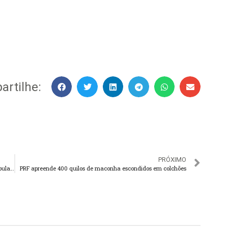
rtilhe:
PRÓXIMO
Curso de inglês no Sesc com vagas gratuitas e a preços populares
PRF apreende 400 quilos de maconha escondidos em colchões