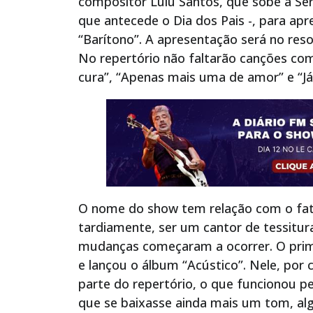
compositor Lulu Santos, que sobe a Se
que antecede o Dia dos Pais -, para ap
“Barítono”. A apresentação será no reso
No repertório não faltarão canções c
cura”, “Apenas mais uma de amor” e “Já 
O nome do show tem relação com o fato
tardiamente, ser um cantor de tessitura
mudanças começaram a ocorrer. O prim
e lançou o álbum “Acústico”. Nele, por
parte do repertório, o que funcionou p
que se baixasse ainda mais um tom, al