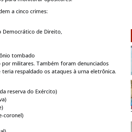
dem a cinco crimes:
o Democrático de Direito,
mônio tombado
o por militares. Também foram denunciados
 teria respaldado os ataques à urna eletrônica.
da reserva do Exército)
va)
e)
-coronel)
al)