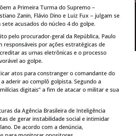
mpõem a Primeira Turma do Supremo –
tiano Zanin, Flávio Dino e Luiz Fux – julgam se
a sete acusados do núcleo 4 do golpe.
to pelo procurador-geral da República, Paulo
m responsáveis por ações estratégicas de
reditar as urnas eletrônicas e o processo
avorável ao golpe.
icar atos para constranger o comandante do
 a aderir ao complô golpista. Segundo a
lícias digitais” a fim de atacar o militar e sua
ras da Agência Brasileira de Inteligência
as de gerar instabilidade social e intimidar
lano. De acordo com a denúncia,
s para monitorar opositores.