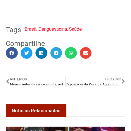
Tags
Brasil
,
Denguevacina
,
Saúde
Compartilhe:
ANTERIOR
PRÓXIMO
Mesmo antes de ser concluída, rodoviária já está “remendada”
Expositores da Feira da Agricultura Familiar recebem título de autorização
Notícias Relacionadas