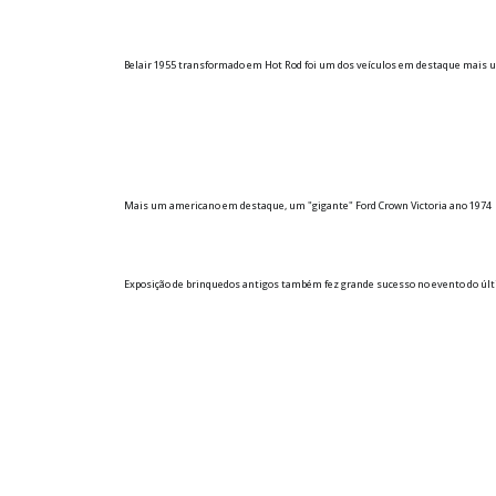
Belair 1955 transformado em Hot Rod foi um dos veículos em destaque mais 
Mais um americano em destaque, um "gigante" Ford Crown Victoria ano 1974
Exposição de brinquedos antigos também fez grande sucesso no evento do úl