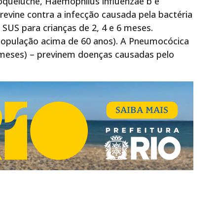
coqueluche, Haemophilus influenzae b e
revine contra a infecção causada pela bactéria
 SUS para crianças de 2, 4 e 6 meses.
população acima de 60 anos). A Pneumocócica
2 meses) – previnem doenças causadas pelo