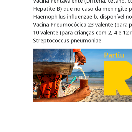
Vacina Pentavalente (Difteria, tétano, 
Hepatite B) que no caso da meningite p
Haemophilus influenzae b, disponível no
Vacina Pneumocócica 23 valente (para 
10 valente (para crianças com 2, 4 e 1
Streptococcus pneumoniae.