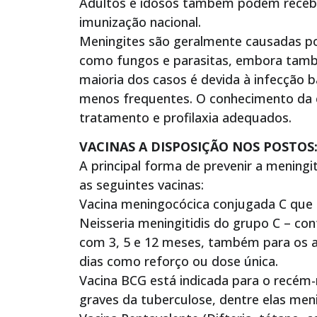
Adultos e idosos também podem recebe
imunização nacional.
Meningites são geralmente causadas por
como fungos e parasitas, embora també
maioria dos casos é devida à infecção b
menos frequentes. O conhecimento da e
tratamento e profilaxia adequados.
VACINAS A DISPOSIÇÃO NOS POSTOS
A principal forma de prevenir a meningi
as seguintes vacinas:
Vacina meningocócica conjugada C que 
Neisseria meningitidis do grupo C – co
com 3, 5 e 12 meses, também para os a
dias como reforço ou dose única.
Vacina BCG está indicada para o recém-
graves da tuberculose, dentre elas meni