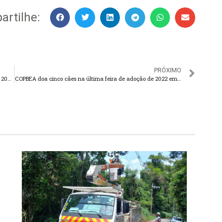
rtilhe:
PRÓXIMO
“2022 foi um ano bem complicado, mas tenho certeza que 2023 será ótimo”
COPBEA doa cinco cães na última feira de adoção de 2022 em Teresópolis