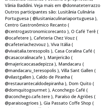
Vânia Baddini. Veja mais em @donnateterrazzo
Outros participantes são: Lusitânia Culinária
Portuguesa ( @lusitaniaculinariaportuguesa ),
Centro Gastronômico Recanto (
@centrogastronomicorecanto ), O Café Terê (
@ocafetere ), Cafeteria Chez Vouz (
@cafeteriachezvouz ), Viva Itália (
@vivaitalia.teresopolis ), Casa Coralina Café (
@casacoralinacafe ), Manjericão (
@majericaocasadepizza ), Mandacaru (
@mandacaru_teresopolis ), Villa Sant Gallen (
@vilastgallen ), Caldo de Piranha (
@restaurantecaldodepiranha ), Dom Quito (
@domquitogourmet ), Aconchego Café (
@aconchego.cafe.tere ), Paraíso de Agriões (
@paraisoagrioes ), Gia Passato Coffe Shop (