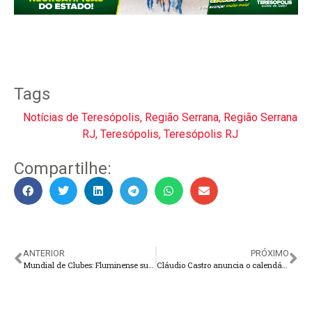
Tags
Notícias de Teresópolis
,
Região Serrana
,
Região Serrana
RJ
,
Teresópolis
,
Teresópolis RJ
Compartilhe:
ANTERIOR
PRÓXIMO
Mundial de Clubes: Fluminense supera Al Ahly para se garantir na final
Cláudio Castro anuncia o calendário de pagamento dos servidores para 2024