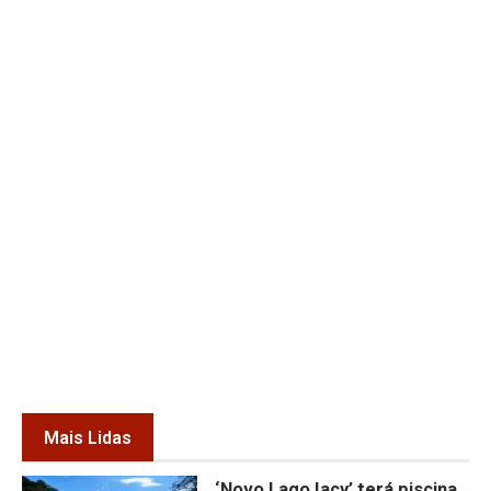
Mais Lidas
‘Novo Lago Iacy’ terá piscina