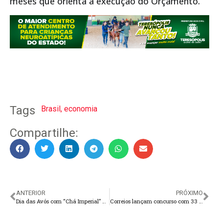
meses que orienta a execução do Orçamento.
Tags
Brasil
,
economia
Compartilhe:
ANTERIOR
PRÓXIMO
Dia das Avós com “Chá Imperial” no restaurante Donna Tê
Correios lançam concurso com 33 vagas e salário de até R$ 6,8 mil