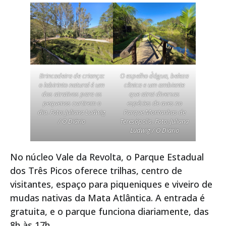
Brincadeira de criança:
O espelho d´água, beleza
o labirinto natural é um
cênica e um ambiente
dos atrativos para os
que atrai diversas
pequenos curtirem o
espécies de aves no
dia. Foto: Juliana Ludwig
Parque Montanhas de
/ O Diário
Teresópolis. Foto: Juliana
Ludwig / O Diário
No núcleo Vale da Revolta, o Parque Estadual
dos Três Picos oferece trilhas, centro de
visitantes, espaço para piqueniques e viveiro de
mudas nativas da Mata Atlântica. A entrada é
gratuita, e o parque funciona diariamente, das
8h às 17h.