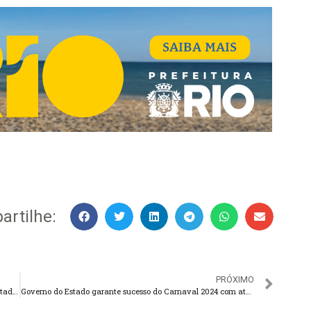
rtilhe:
PRÓXIMO
Buenos Aires receberá a final da edição 2024 da Copa Libertadores
Governo do Estado garante sucesso do Carnaval 2024 com atuação em diversas áreas nas ruas e no Sambódromo