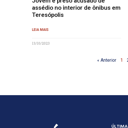
Jovem é preso acusado de
assédio no interior de ônibus em
Teresópolis
LEIA MAIS
13/10/2023
« Anterior
1
ÚLTIMA