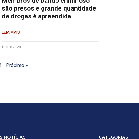
Membros de bando criminoso
são presos e grande quantidade
de drogas é apreendida
LEIA MAIS
13/10/2023
2
Próximo »
S NOTÍCIAS
CATEGORIAS