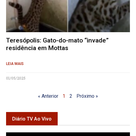
Teresópolis: Gato-do-mato “invade”
residência em Mottas
LEIA MAIS
01/05/2025
« Anterior
1
2
Próximo »
Diário TV Ao Vivo