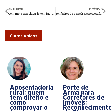
ANTERIOR
PRÓXIMO
Com moto sem placa, jovem faz ‘gracinha’ na frente da PM em Teresópolis
Bombeiros de Teresópolis no Desafio Estadual de Salvamento Veicular e Trauma
Outros Artigos
Aposentadoria
Porte de
rural: quem
Arma para
tem direito e
Corretores de
como
Imóveis:
comprovar o
Reconheciment