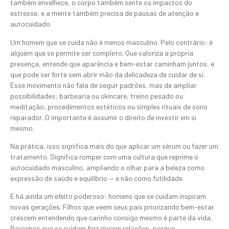
também envelhece, o corpo também sente os impactos do
estresse, e a mente também precisa de pausas de atenção e
autocuidado.
Um homem que se cuida não é menos masculino. Pelo contrário: é
alguém que se permite ser completo. Que valoriza a própria
presença, entende que aparência e bem-estar caminham juntos, e
que pode ser forte sem abrir mão da delicadeza de cuidar de si.
Esse movimento não fala de seguir padrões, mas de ampliar
possibilidades: barbearia ou skincare, treino pesado ou
meditação, procedimentos estéticos ou simples rituais de sono
reparador. O importante é assumir o direito de investir em si
mesmo.
Na prática, isso significa mais do que aplicar um sérum ou fazer um
tratamento. Significa romper com uma cultura que reprime o
autocuidado masculino, ampliando o olhar para a beleza como
expressão de saúde e equilíbrio — e não como futilidade.
E há ainda um efeito poderoso: homens que se cuidam inspiram
novas gerações. Filhos que veem seus pais priorizando bem-estar
crescem entendendo que carinho consigo mesmo é parte da vida.
Parceiros que se cuidam fortalecem relações, porque