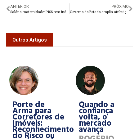
ANTERIOR
PRÓXIMO
Salário-maternidade: INSS tem indeferido benefício, quando a contribuição é paga após o parto, mas a lei garante o direito
Governo do Estado amplia atribuições da Secretaria de Fazenda no combate à sonegação fiscal
Outros Artigos
Porte de
Quando a
Arma para
confiança
Corretores de
volta, o
Imóveis:
mercado
Reconhecimento
avança
do Risco ou
ROGÉRIO