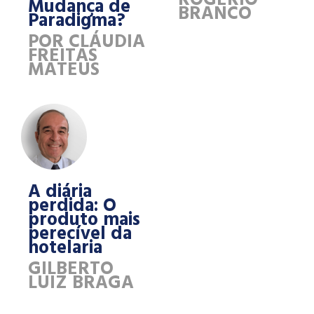
Mudança de
BRANCO
Paradigma?
POR CLÁUDIA
FREITAS
MATEUS
A diária
perdida: O
produto mais
perecível da
hotelaria
GILBERTO
LUIZ BRAGA