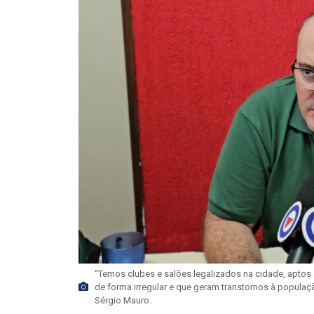
“Temos clubes e salões legalizados na cidade, aptos
de forma irregular e que geram transtornos à populaç
Sérgio Mauro.