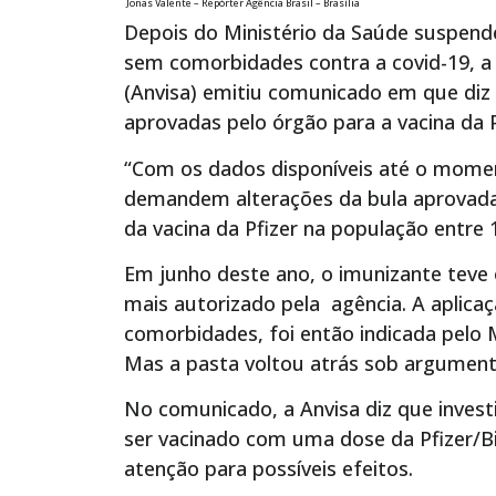
Jonas Valente – Repórter Agência Brasil – Brasília
Depois do Ministério da Saúde suspende
sem comorbidades contra a covid-19, a A
(Anvisa) emitiu comunicado em que diz
aprovadas pelo órgão para a vacina da 
“Com os dados disponíveis até o momen
demandem alterações da bula aprovada
da vacina da Pfizer na população entre 1
Em junho deste ano, o imunizante teve
mais autorizado pela agência. A aplic
comorbidades, foi então indicada pelo M
Mas a pasta voltou atrás sob argumento
No comunicado, a Anvisa diz que invest
ser vacinado com uma dose da Pfizer/
atenção para possíveis efeitos.