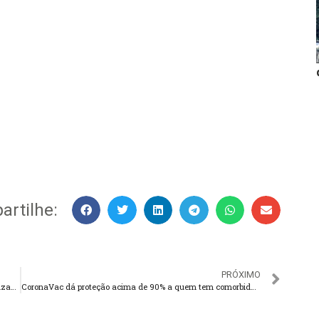
rtilhe:
PRÓXIMO
Base curricular deve ajudar a recuperar atrasos na aprendizagem
CoronaVac dá proteção acima de 90% a quem tem comorbidades, diz estudo