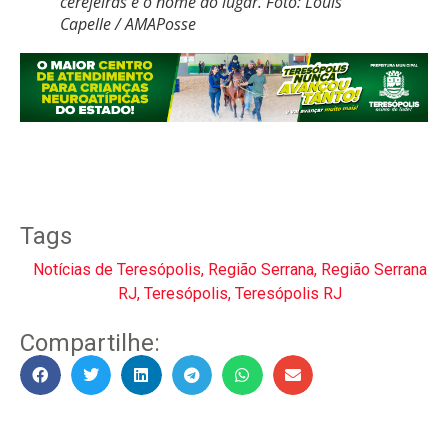
cerejeiras e o nome do lugar. Foto: Louis
Capelle / AMAPosse
Tags
Notícias de Teresópolis
,
Região Serrana
,
Região Serrana
RJ
,
Teresópolis
,
Teresópolis RJ
Compartilhe: