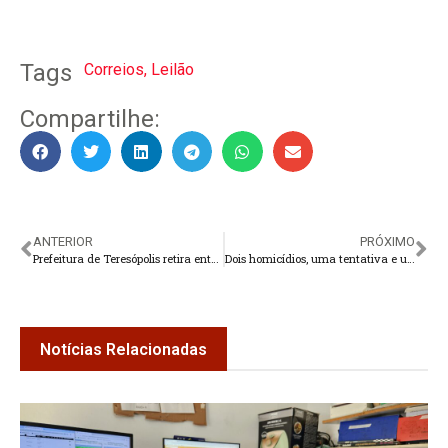
Tags
Correios
,
Leilão
Compartilhe:
ANTERIOR
PRÓXIMO
Prefeitura de Teresópolis retira entulho de rio para iniciar reconstrução de ponte
Dois homicídios, uma tentativa e um preso acusado de mortes em Teresópolis
Notícias Relacionadas