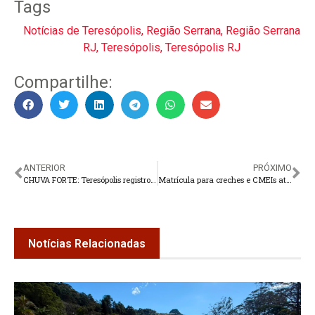
Tags
Notícias de Teresópolis
,
Região Serrana
,
Região Serrana
RJ
,
Teresópolis
,
Teresópolis RJ
Compartilhe:
ANTERIOR
PRÓXIMO
CHUVA FORTE: Teresópolis registrou acumulado de 387 mm na região do Alto
Matrícula para creches e CMEIs até sexta-feira
Notícias Relacionadas