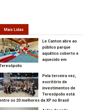
Mais Lidas
Le Canton abre ao
público parque
aquático coberto e
aquecido em
Teresópolis
Pela terceira vez,
escritório de
investimentos de
Teresópolis está
entre os 20 melhores da XP no Brasil