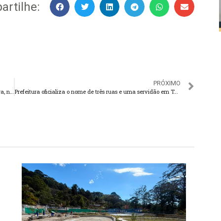
rtilhe:
PRÓXIMO
Mudança temporária no trânsito na Avenida Delfim Moreira, na Várzea
Prefeitura oficializa o nome de três ruas e uma servidão em Teresópolis