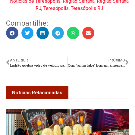
Notícias de Teresópolis
,
Região Serrana
,
Região Serrana
RJ
,
Teresópolis
,
Teresópolis RJ
Compartilhe:
ANTERIOR
PRÓXIMO
Ladrão quebra vidro de veículo para furtar bolsa
Com ‘arma fake’, homem ameaça clientes e funcionários de padaria em Teresópolis
Notícias Relacionadas